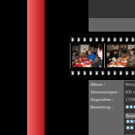
Album :
Metz
Abmessungen :
800 x
Angesehen :
1730
Bewertung :
Bewe