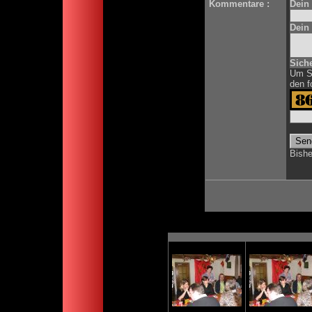
Kommentare :
Dein
Dein
Siche
Um Sp
den f
Bish