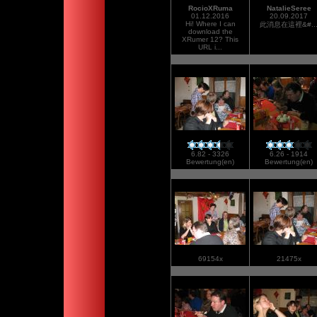
RocioXRuma
NatalieSeree
01.12.2016
20.09.2017
Hi! Where I can
此消息在這裡&#..
download the
XRumer 12? This
URL i...
6.82 - 3326
6.26 - 1914
Bewertung(en)
Bewertung(en)
69154x
21475x