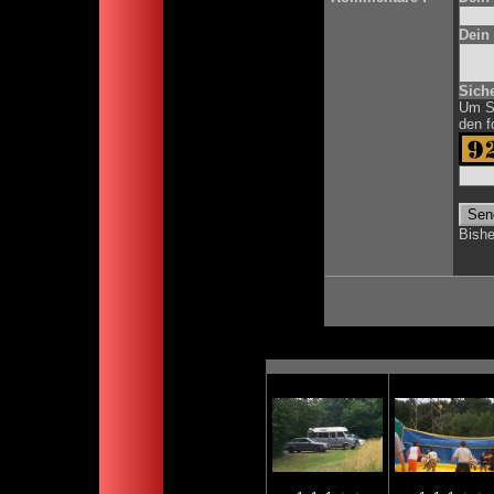
Dein
Siche
Um Sp
den f
Bish