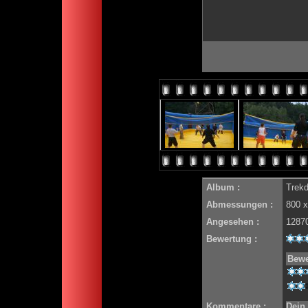
Album :
Trekd
Abmessungen :
800 x
Angesehen :
1287
Bewertung :
Bewe
Kommentare :
Dein